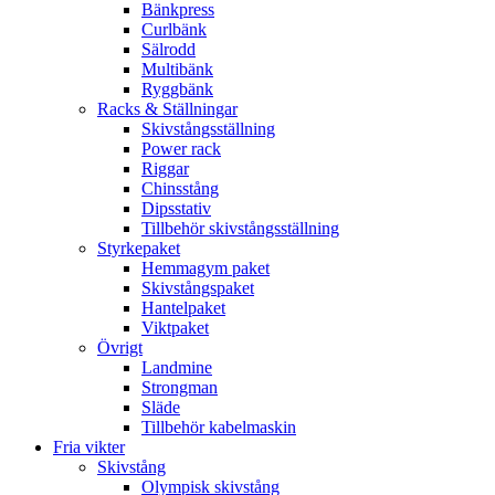
Bänkpress
Curlbänk
Sälrodd
Multibänk
Ryggbänk
Racks & Ställningar
Skivstångsställning
Power rack
Riggar
Chinsstång
Dipsstativ
Tillbehör skivstångsställning
Styrkepaket
Hemmagym paket
Skivstångspaket
Hantelpaket
Viktpaket
Övrigt
Landmine
Strongman
Släde
Tillbehör kabelmaskin
Fria vikter
Skivstång
Olympisk skivstång