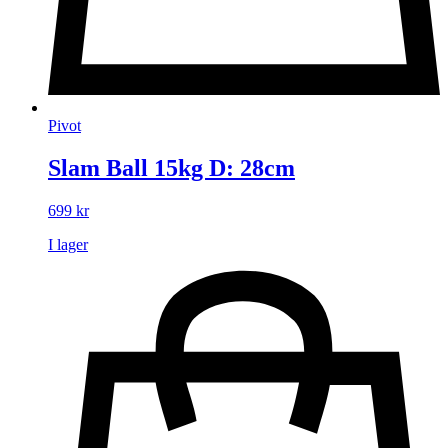
Pivot
Slam Ball 15kg D: 28cm
699
kr
I lager