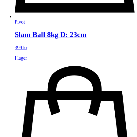
Pivot
Slam Ball 8kg D: 23cm
399
kr
I lager