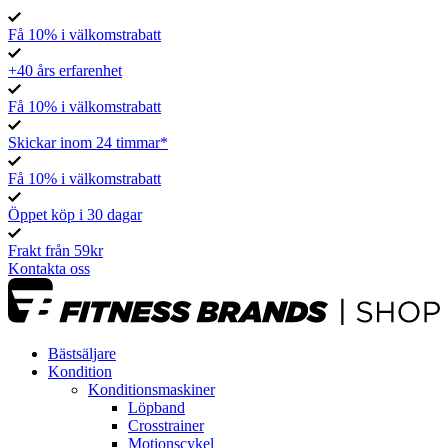
Få 10% i välkomstrabatt
+40 års erfarenhet
Få 10% i välkomstrabatt
Skickar inom 24 timmar*
Få 10% i välkomstrabatt
Öppet köp i 30 dagar
Frakt från 59kr
Kontakta oss
Bästsäljare
Kondition
Konditionsmaskiner
Löpband
Crosstrainer
Motionscykel