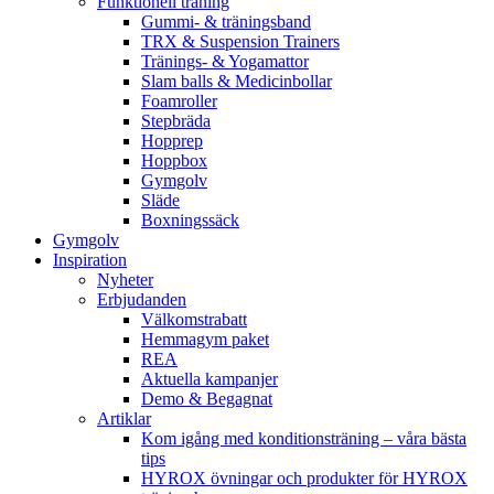
Funktionell träning
Gummi- & träningsband
TRX & Suspension Trainers
Tränings- & Yogamattor
Slam balls & Medicinbollar
Foamroller
Stepbräda
Hopprep
Hoppbox
Gymgolv
Släde
Boxningssäck
Gymgolv
Inspiration
Nyheter
Erbjudanden
Välkomstrabatt
Hemmagym paket
REA
Aktuella kampanjer
Demo & Begagnat
Artiklar
Kom igång med konditionsträning – våra bästa
tips
HYROX övningar och produkter för HYROX