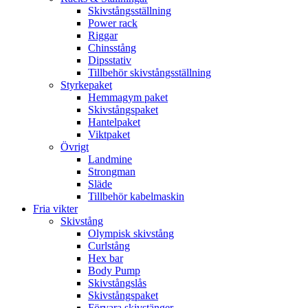
Skivstångsställning
Power rack
Riggar
Chinsstång
Dipsstativ
Tillbehör skivstångsställning
Styrkepaket
Hemmagym paket
Skivstångspaket
Hantelpaket
Viktpaket
Övrigt
Landmine
Strongman
Släde
Tillbehör kabelmaskin
Fria vikter
Skivstång
Olympisk skivstång
Curlstång
Hex bar
Body Pump
Skivstångslås
Skivstångspaket
Förvara skivstänger