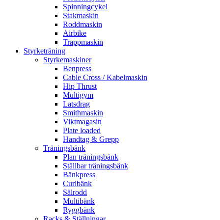
Spinningcykel
Stakmaskin
Roddmaskin
Airbike
Trappmaskin
Styrketräning
Styrkemaskiner
Benpress
Cable Cross / Kabelmaskin
Hip Thrust
Multigym
Latsdrag
Smithmaskin
Viktmagasin
Plate loaded
Handtag & Grepp
Träningsbänk
Plan träningsbänk
Ställbar träningsbänk
Bänkpress
Curlbänk
Sälrodd
Multibänk
Ryggbänk
Racks & Ställningar