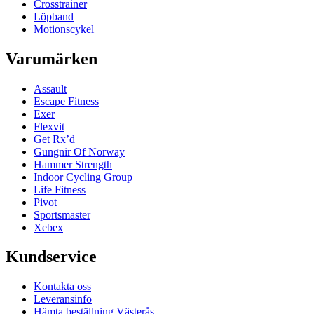
Crosstrainer
Löpband
Motionscykel
Varumärken
Assault
Escape Fitness
Exer
Flexvit
Get Rx’d
Gungnir Of Norway
Hammer Strength
Indoor Cycling Group
Life Fitness
Pivot
Sportsmaster
Xebex
Kundservice
Kontakta oss
Leveransinfo
Hämta beställning Västerås