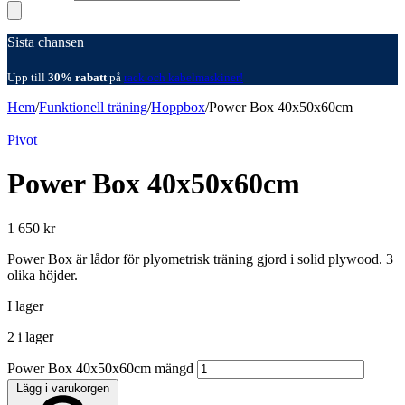
Sista chansen
Upp till
30% rabatt
på
rack och kabelmaskiner!
Hem
/
Funktionell träning
/
Hoppbox
/
Power Box 40x50x60cm
Pivot
Power Box 40x50x60cm
1 650
kr
Power Box är lådor för plyometrisk träning gjord i solid plywood. 3
olika höjder.
I lager
2 i lager
Power Box 40x50x60cm mängd
Lägg i varukorgen