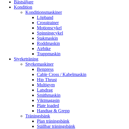
Bästsäljare
Kondition
Konditionsmaskiner
Löpband
Crosstrainer
Motionscykel
Spinningcykel
Stakmaskin
Roddmaskin
Airbike
Trappmaskin
Styrketräning
Styrkemaskiner
Benpress
Cable Cross / Kabelmaskin
Hip Thrust
Multigym
Latsdrag
Smithmaskin
Viktmagasin
Plate loaded
Handtag & Grepp
Träningsbänk
Plan träningsbänk
Ställbar träningsbänk