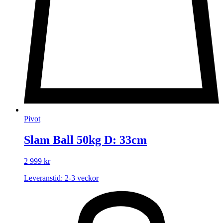
Pivot
Slam Ball 50kg D: 33cm
2 999
kr
Leveranstid: 2-3 veckor