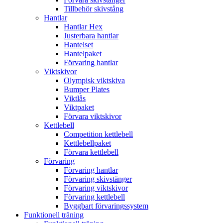
Tillbehör skivstång
Hantlar
Hantlar Hex
Justerbara hantlar
Hantelset
Hantelpaket
Förvaring hantlar
Viktskivor
Olympisk viktskiva
Bumper Plates
Viktlås
Viktpaket
Förvara viktskivor
Kettlebell
Competition kettlebell
Kettlebellpaket
Förvara kettlebell
Förvaring
Förvaring hantlar
Förvaring skivstänger
Förvaring viktskivor
Förvaring kettlebell
Byggbart förvaringssystem
Funktionell träning