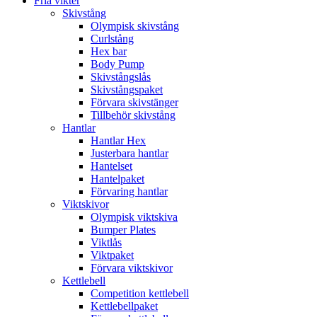
Fria vikter
Skivstång
Olympisk skivstång
Curlstång
Hex bar
Body Pump
Skivstångslås
Skivstångspaket
Förvara skivstänger
Tillbehör skivstång
Hantlar
Hantlar Hex
Justerbara hantlar
Hantelset
Hantelpaket
Förvaring hantlar
Viktskivor
Olympisk viktskiva
Bumper Plates
Viktlås
Viktpaket
Förvara viktskivor
Kettlebell
Competition kettlebell
Kettlebellpaket