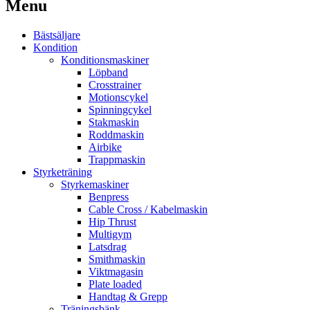
Menu
Bästsäljare
Kondition
Konditionsmaskiner
Löpband
Crosstrainer
Motionscykel
Spinningcykel
Stakmaskin
Roddmaskin
Airbike
Trappmaskin
Styrketräning
Styrkemaskiner
Benpress
Cable Cross / Kabelmaskin
Hip Thrust
Multigym
Latsdrag
Smithmaskin
Viktmagasin
Plate loaded
Handtag & Grepp
Träningsbänk