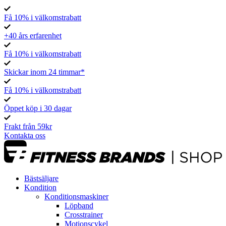
Få 10% i välkomstrabatt
+40 års erfarenhet
Få 10% i välkomstrabatt
Skickar inom 24 timmar*
Få 10% i välkomstrabatt
Öppet köp i 30 dagar
Frakt från 59kr
Kontakta oss
Bästsäljare
Kondition
Konditionsmaskiner
Löpband
Crosstrainer
Motionscykel