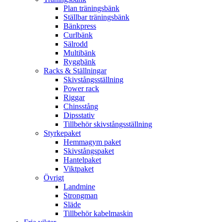
Plan träningsbänk
Ställbar träningsbänk
Bänkpress
Curlbänk
Sälrodd
Multibänk
Ryggbänk
Racks & Ställningar
Skivstångsställning
Power rack
Riggar
Chinsstång
Dipsstativ
Tillbehör skivstångsställning
Styrkepaket
Hemmagym paket
Skivstångspaket
Hantelpaket
Viktpaket
Övrigt
Landmine
Strongman
Släde
Tillbehör kabelmaskin