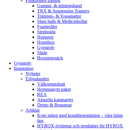
Funktionell träning
Gummi- & träningsband
TRX & Suspension Trainers
Tränings- & Yogamattor
Slam balls & Medicinbollar
Foamroller
Stepbräda
Hopprep
Hoppbox
Gymgolv
Släde
Boxningssäck
Gymgolv
Inspiration
Nyheter
Erbjudanden
Välkomstrabatt
Hemmagym paket
REA
Aktuella kampanjer
Demo & Begagnat
Artiklar
Kom igång med konditionsträning – våra bästa
tips
HYROX övningar och produkter för HYROX