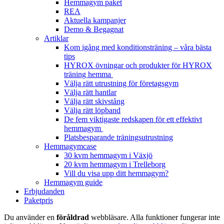
Hemmagym paket
REA
Aktuella kampanjer
Demo & Begagnat
Artiklar
Kom igång med konditionsträning – våra bästa
tips
HYROX övningar och produkter för HYROX
träning hemma
Välja rätt utrustning för företagsgym
Välja rätt hantlar
Välja rätt skivstång
Välja rätt löpband
De fem viktigaste redskapen för ett effektivt
hemmagym
Platsbesparande träningsutrustning
Hemmagymcase
30 kvm hemmagym i Växjö
20 kvm hemmagym i Trelleborg
Vill du visa upp ditt hemmagym?
Hemmagym guide
Erbjudanden
Paketpris
Du använder en
föråldrad
webbläsare. Alla funktioner fungerar inte