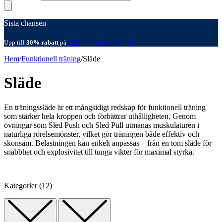
Sista chansen
Upp till
30% rabatt
på
rack och kabelmaskiner!
Hem
/
Funktionell träning
/
Släde
Släde
En träningssläde är ett mångsidigt redskap för funktionell träning
som stärker hela kroppen och förbättrar uthålligheten. Genom
övningar som Sled Push och Sled Pull utmanas muskulaturen i
naturliga rörelsemönster, vilket gör träningen både effektiv och
skonsam. Belastningen kan enkelt anpassas – från en tom släde för
snabbhet och explosivitet till tunga vikter för maximal styrka.
Kategorier (12)