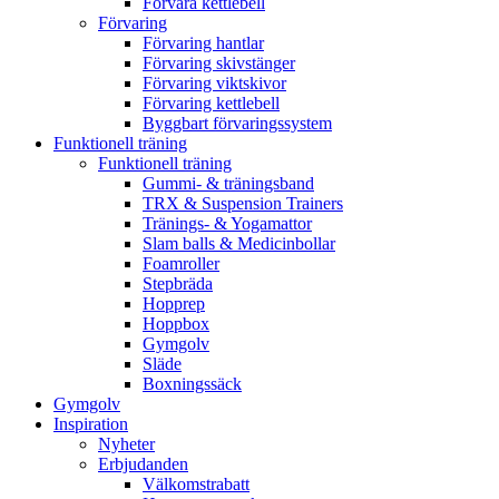
Förvara kettlebell
Förvaring
Förvaring hantlar
Förvaring skivstänger
Förvaring viktskivor
Förvaring kettlebell
Byggbart förvaringssystem
Funktionell träning
Funktionell träning
Gummi- & träningsband
TRX & Suspension Trainers
Tränings- & Yogamattor
Slam balls & Medicinbollar
Foamroller
Stepbräda
Hopprep
Hoppbox
Gymgolv
Släde
Boxningssäck
Gymgolv
Inspiration
Nyheter
Erbjudanden
Välkomstrabatt