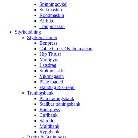
Spinningcykel
Stakmaskin
Roddmaskin
Airbike
Trappmaskin
Styrketräning
Styrkemaskiner
Benpress
Cable Cross / Kabelmaskin
Hip Thrust
Multigym
Latsdrag
Smithmaskin
Viktmagasin
Plate loaded
Handtag & Grepp
Träningsbänk
Plan träningsbänk
Ställbar träningsbänk
Bänkpress
Curlbänk
Sälrodd
Multibänk
Ryggbänk
Racks & Ställningar