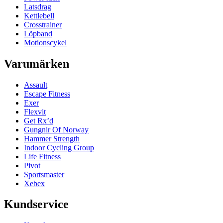
Latsdrag
Kettlebell
Crosstrainer
Löpband
Motionscykel
Varumärken
Assault
Escape Fitness
Exer
Flexvit
Get Rx’d
Gungnir Of Norway
Hammer Strength
Indoor Cycling Group
Life Fitness
Pivot
Sportsmaster
Xebex
Kundservice