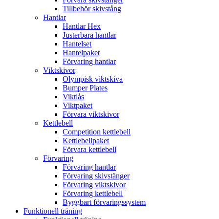
Tillbehör skivstång
Hantlar
Hantlar Hex
Justerbara hantlar
Hantelset
Hantelpaket
Förvaring hantlar
Viktskivor
Olympisk viktskiva
Bumper Plates
Viktlås
Viktpaket
Förvara viktskivor
Kettlebell
Competition kettlebell
Kettlebellpaket
Förvara kettlebell
Förvaring
Förvaring hantlar
Förvaring skivstänger
Förvaring viktskivor
Förvaring kettlebell
Byggbart förvaringssystem
Funktionell träning