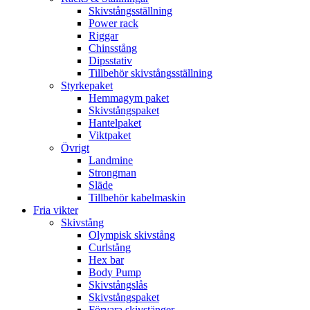
Skivstångsställning
Power rack
Riggar
Chinsstång
Dipsstativ
Tillbehör skivstångsställning
Styrkepaket
Hemmagym paket
Skivstångspaket
Hantelpaket
Viktpaket
Övrigt
Landmine
Strongman
Släde
Tillbehör kabelmaskin
Fria vikter
Skivstång
Olympisk skivstång
Curlstång
Hex bar
Body Pump
Skivstångslås
Skivstångspaket
Förvara skivstänger