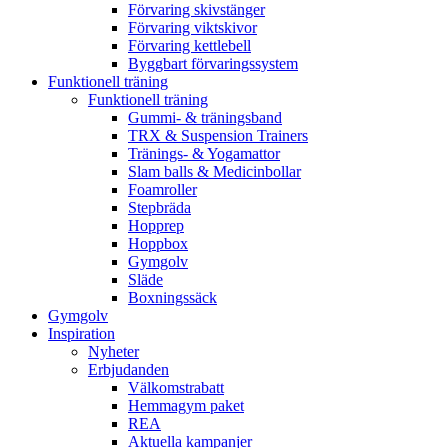
Förvaring skivstänger
Förvaring viktskivor
Förvaring kettlebell
Byggbart förvaringssystem
Funktionell träning
Funktionell träning
Gummi- & träningsband
TRX & Suspension Trainers
Tränings- & Yogamattor
Slam balls & Medicinbollar
Foamroller
Stepbräda
Hopprep
Hoppbox
Gymgolv
Släde
Boxningssäck
Gymgolv
Inspiration
Nyheter
Erbjudanden
Välkomstrabatt
Hemmagym paket
REA
Aktuella kampanjer