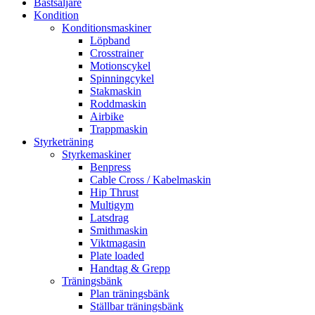
Bästsäljare
Kondition
Konditionsmaskiner
Löpband
Crosstrainer
Motionscykel
Spinningcykel
Stakmaskin
Roddmaskin
Airbike
Trappmaskin
Styrketräning
Styrkemaskiner
Benpress
Cable Cross / Kabelmaskin
Hip Thrust
Multigym
Latsdrag
Smithmaskin
Viktmagasin
Plate loaded
Handtag & Grepp
Träningsbänk
Plan träningsbänk
Ställbar träningsbänk