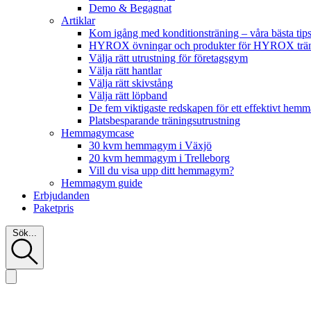
Demo & Begagnat
Artiklar
Kom igång med konditionsträning – våra bästa tip
HYROX övningar och produkter för HYROX tr
Välja rätt utrustning för företagsgym
Välja rätt hantlar
Välja rätt skivstång
Välja rätt löpband
De fem viktigaste redskapen för ett effektivt he
Platsbesparande träningsutrustning
Hemmagymcase
30 kvm hemmagym i Växjö
20 kvm hemmagym i Trelleborg
Vill du visa upp ditt hemmagym?
Hemmagym guide
Erbjudanden
Paketpris
Sök...