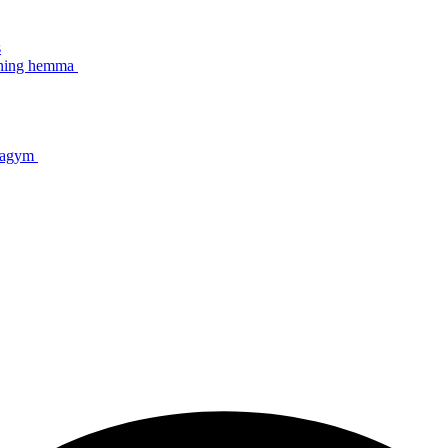
s
äning hemma
mmagym