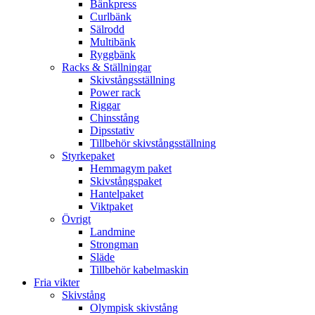
Bänkpress
Curlbänk
Sälrodd
Multibänk
Ryggbänk
Racks & Ställningar
Skivstångsställning
Power rack
Riggar
Chinsstång
Dipsstativ
Tillbehör skivstångsställning
Styrkepaket
Hemmagym paket
Skivstångspaket
Hantelpaket
Viktpaket
Övrigt
Landmine
Strongman
Släde
Tillbehör kabelmaskin
Fria vikter
Skivstång
Olympisk skivstång