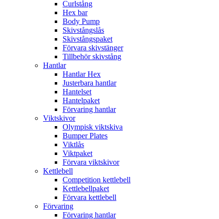
Curlstång
Hex bar
Body Pump
Skivstångslås
Skivstångspaket
Förvara skivstänger
Tillbehör skivstång
Hantlar
Hantlar Hex
Justerbara hantlar
Hantelset
Hantelpaket
Förvaring hantlar
Viktskivor
Olympisk viktskiva
Bumper Plates
Viktlås
Viktpaket
Förvara viktskivor
Kettlebell
Competition kettlebell
Kettlebellpaket
Förvara kettlebell
Förvaring
Förvaring hantlar