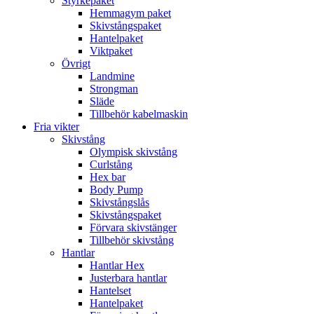
Styrkepaket
Hemmagym paket
Skivstångspaket
Hantelpaket
Viktpaket
Övrigt
Landmine
Strongman
Släde
Tillbehör kabelmaskin
Fria vikter
Skivstång
Olympisk skivstång
Curlstång
Hex bar
Body Pump
Skivstångslås
Skivstångspaket
Förvara skivstänger
Tillbehör skivstång
Hantlar
Hantlar Hex
Justerbara hantlar
Hantelset
Hantelpaket