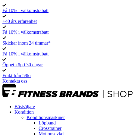
Få 10% i välkomstrabatt
+40 års erfarenhet
Få 10% i välkomstrabatt
Skickar inom 24 timmar*
Få 10% i välkomstrabatt
Öppet köp i 30 dagar
Frakt från 59kr
Kontakta oss
Bästsäljare
Kondition
Konditionsmaskiner
Löpband
Crosstrainer
Motionscykel