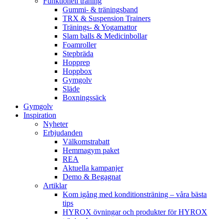
Funktionell träning
Gummi- & träningsband
TRX & Suspension Trainers
Tränings- & Yogamattor
Slam balls & Medicinbollar
Foamroller
Stepbräda
Hopprep
Hoppbox
Gymgolv
Släde
Boxningssäck
Gymgolv
Inspiration
Nyheter
Erbjudanden
Välkomstrabatt
Hemmagym paket
REA
Aktuella kampanjer
Demo & Begagnat
Artiklar
Kom igång med konditionsträning – våra bästa
tips
HYROX övningar och produkter för HYROX