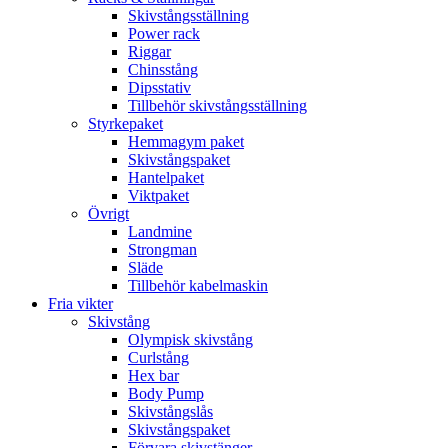
Skivstångsställning
Power rack
Riggar
Chinsstång
Dipsstativ
Tillbehör skivstångsställning
Styrkepaket
Hemmagym paket
Skivstångspaket
Hantelpaket
Viktpaket
Övrigt
Landmine
Strongman
Släde
Tillbehör kabelmaskin
Fria vikter
Skivstång
Olympisk skivstång
Curlstång
Hex bar
Body Pump
Skivstångslås
Skivstångspaket
Förvara skivstänger