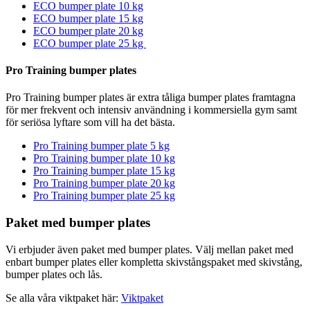
ECO bumper plate 10 kg
ECO bumper plate 15 kg
ECO bumper plate 20 kg
ECO bumper plate 25 kg
Pro Training bumper plates
Pro Training bumper plates är extra tåliga bumper plates framtagna
för mer frekvent och intensiv användning i kommersiella gym samt
för seriösa lyftare som vill ha det bästa.
Pro Training bumper plate 5 kg
Pro Training bumper plate 10 kg
Pro Training bumper plate 15 kg
Pro Training bumper plate 20 kg
Pro Training bumper plate 25 kg
Paket med bumper plates
Vi erbjuder även paket med bumper plates. Välj mellan paket med
enbart bumper plates eller kompletta skivstångspaket med skivstång,
bumper plates och lås.
Se alla våra viktpaket här:
Viktpaket