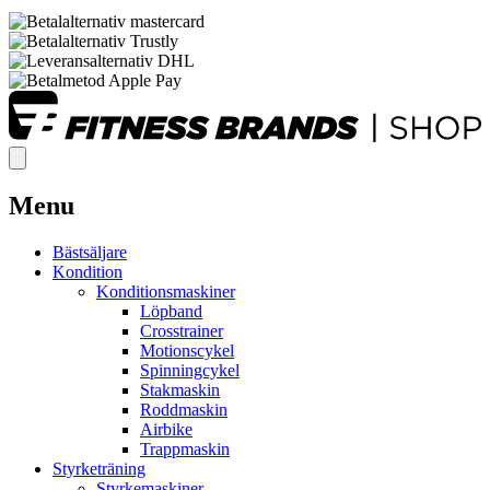
Menu
Bästsäljare
Kondition
Konditionsmaskiner
Löpband
Crosstrainer
Motionscykel
Spinningcykel
Stakmaskin
Roddmaskin
Airbike
Trappmaskin
Styrketräning
Styrkemaskiner