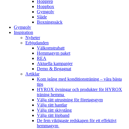
Hopprep
Hoppbox
Gymgolv
Släde
Boxningssäck
Gymgolv
Inspiration
Nyheter
Erbjudanden
Välkomstrabatt
Hemmagym paket
REA
Aktuella kampanjer
Demo & Begagnat
Artiklar
Kom igång med konditionsträning – våra bästa
tips
HYROX övningar och produkter för HYROX
träning hemma
Välja rätt utrustning för företagsgym
Välja rätt hantlar
Välja rätt skivstång
Välja rätt löpband
De fem viktigaste redskapen för ett effektivt
hemmagym