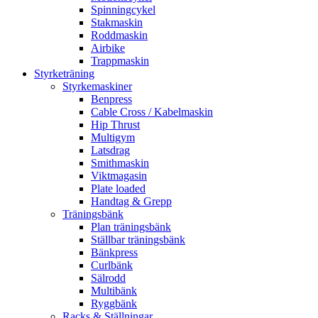
Spinningcykel
Stakmaskin
Roddmaskin
Airbike
Trappmaskin
Styrketräning
Styrkemaskiner
Benpress
Cable Cross / Kabelmaskin
Hip Thrust
Multigym
Latsdrag
Smithmaskin
Viktmagasin
Plate loaded
Handtag & Grepp
Träningsbänk
Plan träningsbänk
Ställbar träningsbänk
Bänkpress
Curlbänk
Sälrodd
Multibänk
Ryggbänk
Racks & Ställningar