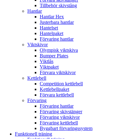
Tillbehör skivstång
Hantlar
Hantlar Hex
Justerbara hantlar
Hantelset
Hantelpaket
Förvaring hantlar
Viktskivor
Olympisk viktskiva
Bumper Plates
Viktlås
Viktpaket
Förvara viktskivor
Kettlebell
Competition kettlebell
Kettlebellpaket
Förvara kettlebell
Förvaring
Förvaring hantlar
Förvaring skivstänger
Förvaring viktskivor
Förvaring kettlebell
Byggbart förvaringssystem
Funktionell träning