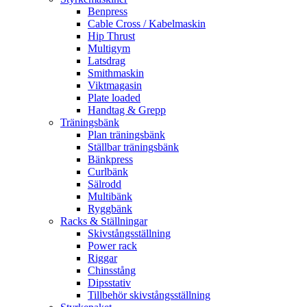
Benpress
Cable Cross / Kabelmaskin
Hip Thrust
Multigym
Latsdrag
Smithmaskin
Viktmagasin
Plate loaded
Handtag & Grepp
Träningsbänk
Plan träningsbänk
Ställbar träningsbänk
Bänkpress
Curlbänk
Sälrodd
Multibänk
Ryggbänk
Racks & Ställningar
Skivstångsställning
Power rack
Riggar
Chinsstång
Dipsstativ
Tillbehör skivstångsställning