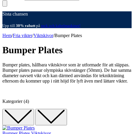
Sista chansen
Upp till
30% rabatt
på
rack och kabelmaskiner!
Hem
/
Fria vikter
/
Viktskivor
/
Bumper Plates
Bumper Plates
Bumper plates, hållbara viktskivor som är utformade för att släppas.
Bumper plates passar olympiska skivstänger (50mm). De har samma
diameter oavsett vikt och kan därmed användas för teknikträning
eftersom du kommer upp i rätt höjd för lyft även med lättare vikter.
Kategorier (4)
Bumper Plates
Viktskivor