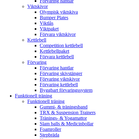
Förvaring hantlar
Viktskivor
Olympisk viktskiva
Bumper Plates
Viktlås
Viktpaket
Förvara viktskivor
Kettlebell
Competition kettlebell
Kettlebellpaket
Förvara kettlebell
Förvaring
Förvaring hantlar
Förvaring skivstänger
Förvaring viktskivor
Förvaring kettlebell
Byggbart förvaringssystem
Funktionell träning
Funktionell träning
Gummi- & träningsband
TRX & Suspension Trainers
Tränings- & Yogamattor
Slam balls & Medicinbollar
Foamroller
Stepbräda