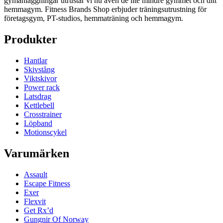
gymanläggningar utrustar vi nu även de lite mindre gymmet och ditt
hemmagym. Fitness Brands Shop erbjuder träningsutrustning för
företagsgym, PT-studios, hemmaträning och hemmagym.
Produkter
Hantlar
Skivstång
Viktskivor
Power rack
Latsdrag
Kettlebell
Crosstrainer
Löpband
Motionscykel
Varumärken
Assault
Escape Fitness
Exer
Flexvit
Get Rx’d
Gungnir Of Norway