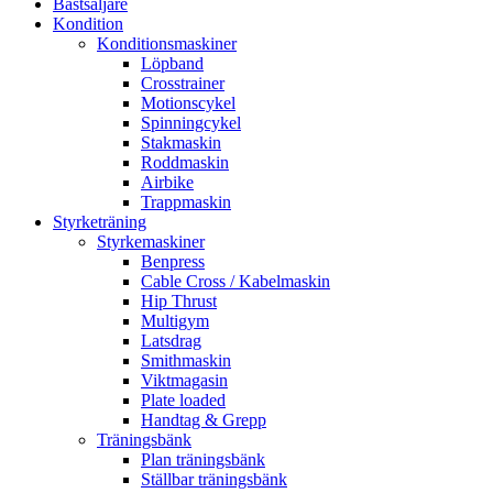
Bästsäljare
Kondition
Konditionsmaskiner
Löpband
Crosstrainer
Motionscykel
Spinningcykel
Stakmaskin
Roddmaskin
Airbike
Trappmaskin
Styrketräning
Styrkemaskiner
Benpress
Cable Cross / Kabelmaskin
Hip Thrust
Multigym
Latsdrag
Smithmaskin
Viktmagasin
Plate loaded
Handtag & Grepp
Träningsbänk
Plan träningsbänk
Ställbar träningsbänk