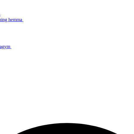
s
äning hemma
mmagym