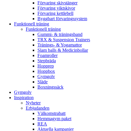
Förvaring skivstänger
Förvaring viktskivor
Förvaring kettlebell
Byggbart förvaringssystem
Funktionell träning
Funktionell träning
Gummi- & träningsband
TRX & Suspension Trainers
Tränings- & Yogamattor
Slam balls & Medicinbollar
Foamroller
Stepbräda
Hopprep
Hoppbox
Gymgolv
Släde
Boxningssäck
Gymgolv
Inspiration
Nyheter
Erbjudanden
Välkomstrabatt
Hemmagym paket
REA
Aktuella kampanjer