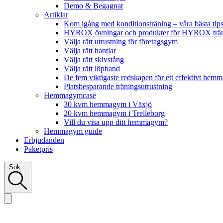
Demo & Begagnat
Artiklar
Kom igång med konditionsträning – våra bästa tip
HYROX övningar och produkter för HYROX tr
Välja rätt utrustning för företagsgym
Välja rätt hantlar
Välja rätt skivstång
Välja rätt löpband
De fem viktigaste redskapen för ett effektivt he
Platsbesparande träningsutrustning
Hemmagymcase
30 kvm hemmagym i Växjö
20 kvm hemmagym i Trelleborg
Vill du visa upp ditt hemmagym?
Hemmagym guide
Erbjudanden
Paketpris
Sök...