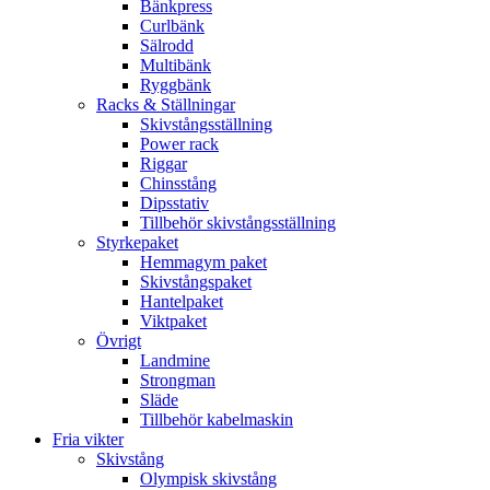
Bänkpress
Curlbänk
Sälrodd
Multibänk
Ryggbänk
Racks & Ställningar
Skivstångsställning
Power rack
Riggar
Chinsstång
Dipsstativ
Tillbehör skivstångsställning
Styrkepaket
Hemmagym paket
Skivstångspaket
Hantelpaket
Viktpaket
Övrigt
Landmine
Strongman
Släde
Tillbehör kabelmaskin
Fria vikter
Skivstång
Olympisk skivstång