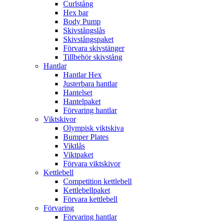
Curlstång
Hex bar
Body Pump
Skivstångslås
Skivstångspaket
Förvara skivstänger
Tillbehör skivstång
Hantlar
Hantlar Hex
Justerbara hantlar
Hantelset
Hantelpaket
Förvaring hantlar
Viktskivor
Olympisk viktskiva
Bumper Plates
Viktlås
Viktpaket
Förvara viktskivor
Kettlebell
Competition kettlebell
Kettlebellpaket
Förvara kettlebell
Förvaring
Förvaring hantlar