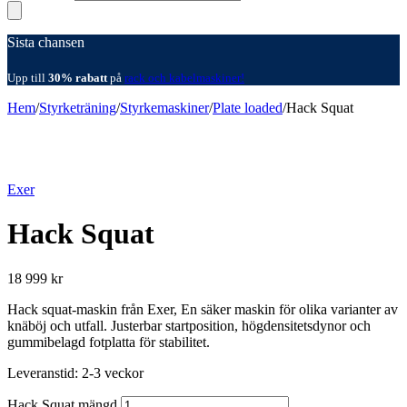
Sista chansen
Upp till
30% rabatt
på
rack och kabelmaskiner!
Hem
/
Styrketräning
/
Styrkemaskiner
/
Plate loaded
/
Hack Squat
Exer
Hack Squat
18 999
kr
Hack squat-maskin från Exer, En säker maskin för olika varianter av
knäböj och utfall. Justerbar startposition, högdensitetsdynor och
gummibelagd fotplatta för stabilitet.
Leveranstid: 2-3 veckor
Hack Squat mängd