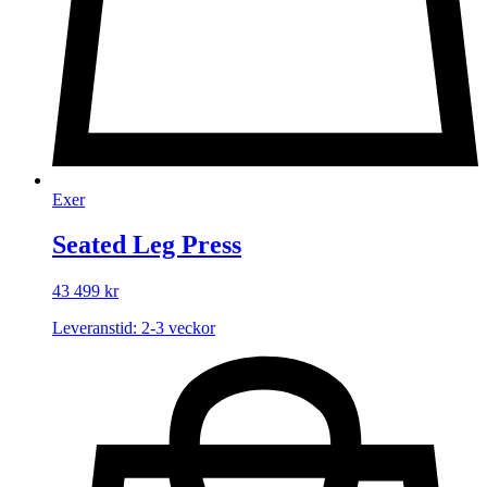
Exer
Seated Leg Press
43 499
kr
Leveranstid: 2-3 veckor