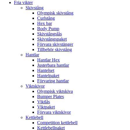
Fria vikter
Skivstång
Olympisk skivstång
Curlstång
Hex bar
Body Pump
Skivstångslås
Skivstångspaket
Förvara skivstänger
Tillbehör skivstång
Hantlar
Hantlar Hex
Justerbara hantlar
Hantelset
Hantelpaket
Förvaring hantlar
Viktskivor
Olympisk viktskiva
Bumper Plates
Viktlås
Viktpaket
Förvara viktskivor
Kettlebell
Competition kettlebell
Kettlebellpaket