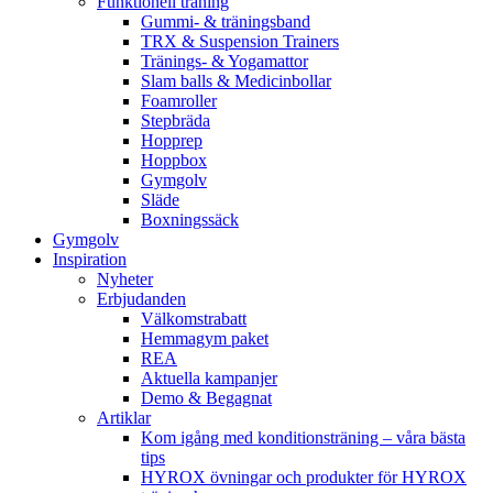
Funktionell träning
Gummi- & träningsband
TRX & Suspension Trainers
Tränings- & Yogamattor
Slam balls & Medicinbollar
Foamroller
Stepbräda
Hopprep
Hoppbox
Gymgolv
Släde
Boxningssäck
Gymgolv
Inspiration
Nyheter
Erbjudanden
Välkomstrabatt
Hemmagym paket
REA
Aktuella kampanjer
Demo & Begagnat
Artiklar
Kom igång med konditionsträning – våra bästa
tips
HYROX övningar och produkter för HYROX