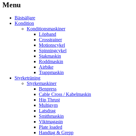
Menu
Bästsäljare
Kondition
Konditionsmaskiner
Löpband
Crosstrainer
Motionscykel
Spinningcykel
Stakmaskin
Roddmaskin
Airbike
Trappmaskin
Styrketräning
Styrkemaskiner
Benpress
Cable Cross / Kabelmaskin
Hip Thrust
Multigym
Latsdrag
Smithmaskin
Viktmagasin
Plate loaded
Handtag & Grepp