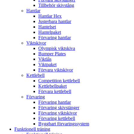
Tillbehör skivstång
Hantlar
Hantlar Hex
Justerbara hantlar
Hantelset
Hantelpaket
Förvaring hantlar
Viktskivor
Olympisk viktskiva
Bumper Plates
Viktlås
Viktpaket
Förvara viktskivor
Kettlebell
Competition kettlebell
Kettlebellpaket
Förvara kettlebell
Förvaring
Förvaring hantlar
Förvaring skivstänger
Förvaring viktskivor
Förvaring kettlebell
Byggbart förvaringssystem
Funktionell träning