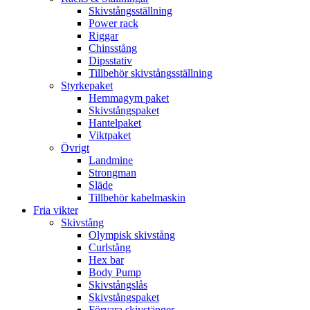
Skivstångsställning
Power rack
Riggar
Chinsstång
Dipsstativ
Tillbehör skivstångsställning
Styrkepaket
Hemmagym paket
Skivstångspaket
Hantelpaket
Viktpaket
Övrigt
Landmine
Strongman
Släde
Tillbehör kabelmaskin
Fria vikter
Skivstång
Olympisk skivstång
Curlstång
Hex bar
Body Pump
Skivstångslås
Skivstångspaket
Förvara skivstänger