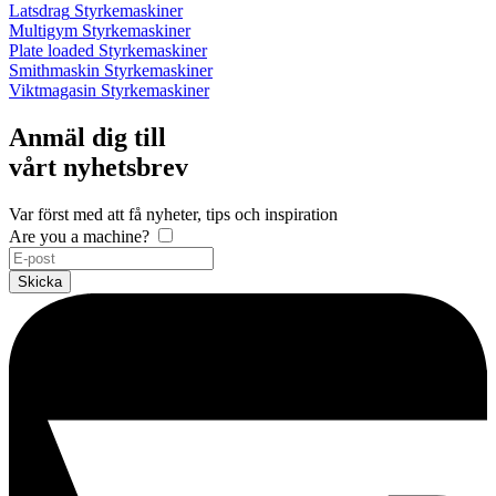
Latsdrag
Styrkemaskiner
Multigym
Styrkemaskiner
Plate loaded
Styrkemaskiner
Smithmaskin
Styrkemaskiner
Viktmagasin
Styrkemaskiner
Anmäl dig till
vårt nyhetsbrev
Var först med att få nyheter, tips och inspiration
Are you a machine?
Skicka