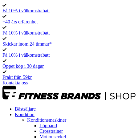
Få 10% i välkomstrabatt
+40 års erfarenhet
Få 10% i välkomstrabatt
Skickar inom 24 timmar*
Få 10% i välkomstrabatt
Öppet köp i 30 dagar
Frakt från 59kr
Kontakta oss
Bästsäljare
Kondition
Konditionsmaskiner
Löpband
Crosstrainer
Motionscykel