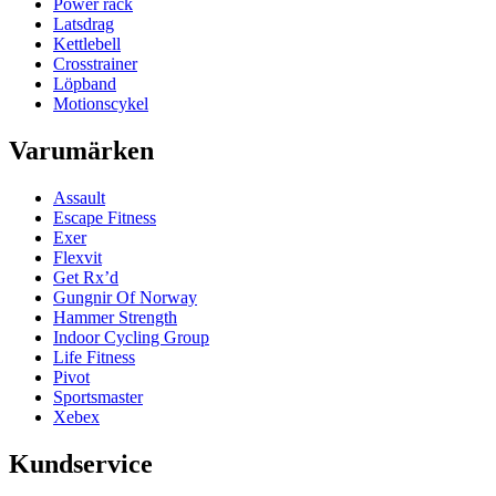
Power rack
Latsdrag
Kettlebell
Crosstrainer
Löpband
Motionscykel
Varumärken
Assault
Escape Fitness
Exer
Flexvit
Get Rx’d
Gungnir Of Norway
Hammer Strength
Indoor Cycling Group
Life Fitness
Pivot
Sportsmaster
Xebex
Kundservice