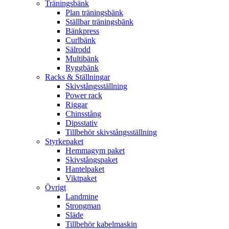
Träningsbänk
Plan träningsbänk
Ställbar träningsbänk
Bänkpress
Curlbänk
Sälrodd
Multibänk
Ryggbänk
Racks & Ställningar
Skivstångsställning
Power rack
Riggar
Chinsstång
Dipsstativ
Tillbehör skivstångsställning
Styrkepaket
Hemmagym paket
Skivstångspaket
Hantelpaket
Viktpaket
Övrigt
Landmine
Strongman
Släde
Tillbehör kabelmaskin