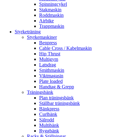
Spinningcykel
Stakmaskin
Roddmaskin
Airbike
Trappmaskin
Styrketräning
Styrkemaskiner
Benpress
Cable Cross / Kabelmaskin
Hip Thrust
Multigym
Latsdrag
Smithmaskin
Viktmagasin
Plate loaded
Handtag & Grepp
Träningsbänk
Plan träningsbänk
Ställbar träningsbänk
Bänkpress
Curlbänk
Sälrodd
Multibänk
Ryggbänk
Racks & Ställningar