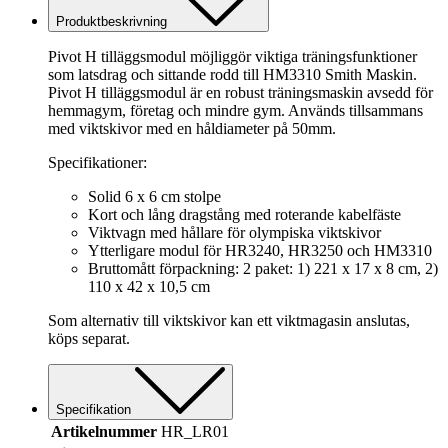
Produktbeskrivning
Pivot H tilläggsmodul möjliggör viktiga träningsfunktioner
som latsdrag och sittande rodd till HM3310 Smith Maskin.
Pivot H tilläggsmodul är en robust träningsmaskin avsedd för
hemmagym, företag och mindre gym. Används tillsammans
med viktskivor med en håldiameter på 50mm.
Specifikationer:
Solid 6 x 6 cm stolpe
Kort och lång dragstång med roterande kabelfäste
Viktvagn med hållare för olympiska viktskivor
Ytterligare modul för HR3240, HR3250 och HM3310
Bruttomått förpackning: 2 paket: 1) 221 x 17 x 8 cm, 2)
110 x 42 x 10,5 cm
Som alternativ till viktskivor kan ett viktmagasin anslutas,
köps separat.
Specifikation
Artikelnummer
HR_LR01