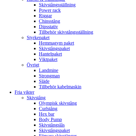
Skivstångsställning
Power rack
Riggar
Chinsstång
Dipsstativ
Tillbehör skivstångsställning
Styrkepaket
Hemmagym paket
Skivstångspaket
Hantelpaket
Viktpaket
Övrigt
Landmine
Strongman
Släde
Tillbehör kabelmaskin
Fria vikter
Skivstång
Olympisk skivstång
Curlstång
Hex bar
Body Pump
Skivstångslås
Skivstångspaket
Förvara skivstänger