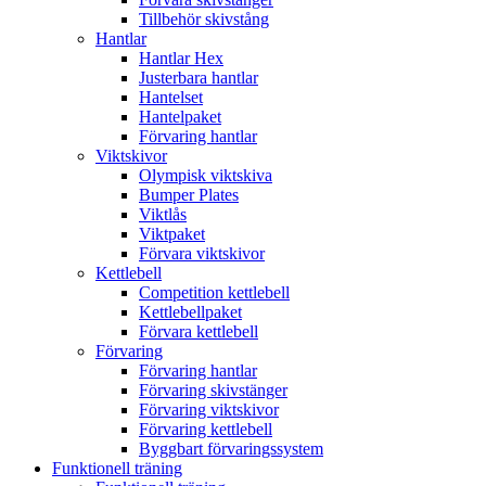
Tillbehör skivstång
Hantlar
Hantlar Hex
Justerbara hantlar
Hantelset
Hantelpaket
Förvaring hantlar
Viktskivor
Olympisk viktskiva
Bumper Plates
Viktlås
Viktpaket
Förvara viktskivor
Kettlebell
Competition kettlebell
Kettlebellpaket
Förvara kettlebell
Förvaring
Förvaring hantlar
Förvaring skivstänger
Förvaring viktskivor
Förvaring kettlebell
Byggbart förvaringssystem
Funktionell träning