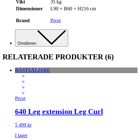
Vikt
35 kg
Dimensioner
L90 × B60 × H216 cm
Brand
Pivot
Omdömen
RELATERADE PRODUKTER
(6)
BÄSTSÄLJARE
Pivot
640 Leg extension Leg Curl
5 499
kr
I lager