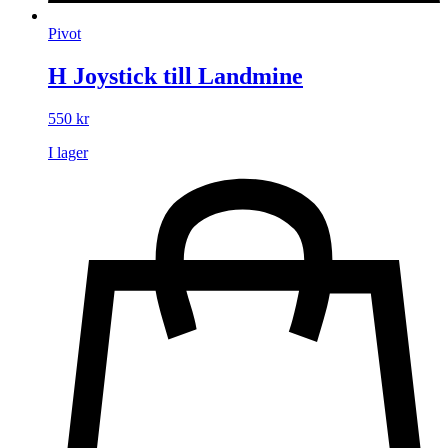
Pivot
H Joystick till Landmine
550
kr
I lager