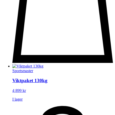
Sportsmaster
Viktpaket 130kg
4 899
kr
I lager