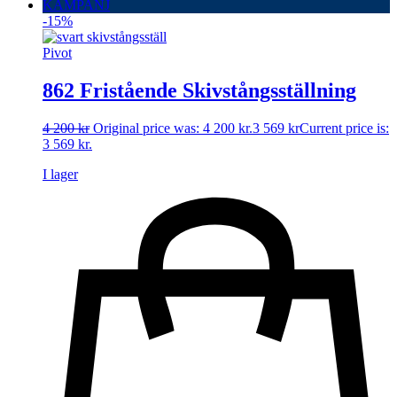
KAMPANJ
-15%
Pivot
862 Fristående Skivstångsställning
4 200
kr
Original price was: 4 200 kr.
3 569
kr
Current price is:
3 569 kr.
I lager