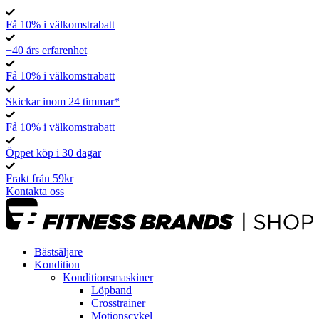
Få 10% i välkomstrabatt
+40 års erfarenhet
Få 10% i välkomstrabatt
Skickar inom 24 timmar*
Få 10% i välkomstrabatt
Öppet köp i 30 dagar
Frakt från 59kr
Kontakta oss
Bästsäljare
Kondition
Konditionsmaskiner
Löpband
Crosstrainer
Motionscykel