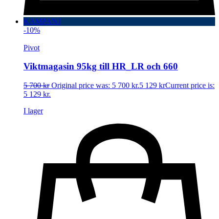
KAMPANJ
-10%
Pivot
Viktmagasin 95kg till HR_LR och 660
5 700
kr
Original price was: 5 700 kr.
5 129
kr
Current price is:
5 129 kr.
I lager