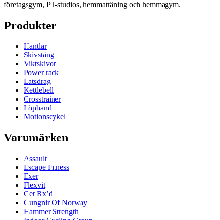
företagsgym, PT-studios, hemmaträning och hemmagym.
Produkter
Hantlar
Skivstång
Viktskivor
Power rack
Latsdrag
Kettlebell
Crosstrainer
Löpband
Motionscykel
Varumärken
Assault
Escape Fitness
Exer
Flexvit
Get Rx’d
Gungnir Of Norway
Hammer Strength