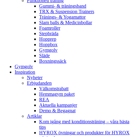
Funktionell träning
Gummi- & träningsband
TRX & Suspension Trainers
Tränings- & Yogamattor
Slam balls & Medicinbollar
Foamroller
Stepbräda
Hopprep
Hoppbox
Gymgolv
Släde
Boxningssäck
Gymgolv
Inspiration
Nyheter
Erbjudanden
Välkomstrabatt
Hemmagym paket
REA
Aktuella kampanjer
Demo & Begagnat
Artiklar
Kom igång med konditionsträning – våra bästa
tips
HYROX övningar och produkter för HYROX