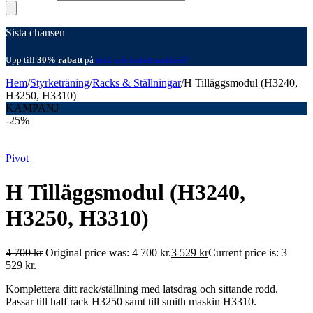
Sista chansen
Upp till
30% rabatt
på
rack och kabelmaskiner!
Hem
/
Styrketräning
/
Racks & Ställningar
/
H Tilläggsmodul (H3240,
H3250, H3310)
KAMPANJ
-25%
Pivot
H Tilläggsmodul (H3240,
H3250, H3310)
4 700
kr
Original price was: 4 700 kr.
3 529
kr
Current price is: 3
529 kr.
Komplettera ditt rack/ställning med latsdrag och sittande rodd.
Passar till half rack H3250 samt till smith maskin H3310.