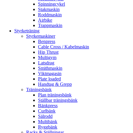
Spinningcykel
Stakmaskin
Roddmaskin
Airbike
Trappmaskin
Styrketräning
Styrkemaskiner
Benpress
Cable Cross / Kabelmaskin
Hip Thrust
Multigym
Latsdrag
Smithmaskin
Viktmagasin
Plate loaded
Handtag & Grepp
Träningsbänk
Plan träningsbänk
Ställbar träningsbänk
Bänkpress
Curlbänk
Sälrodd
Multibänk
Ryggbänk
Racks & Ställningar