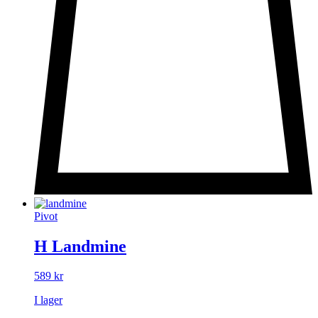
Pivot
H Landmine
589
kr
I lager