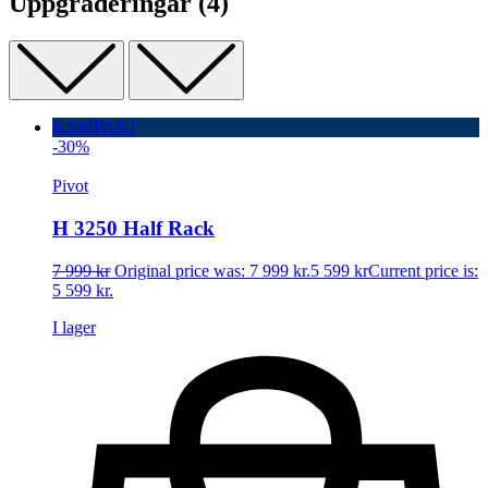
Uppgraderingar
(4)
KAMPANJ
-30%
Pivot
H 3250 Half Rack
7 999
kr
Original price was: 7 999 kr.
5 599
kr
Current price is:
5 599 kr.
I lager