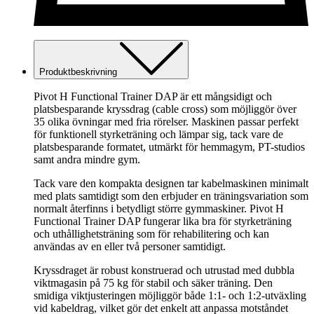
Produktbeskrivning
Pivot H Functional Trainer DAP är ett mångsidigt och
platsbesparande kryssdrag (cable cross) som möjliggör över
35 olika övningar med fria rörelser. Maskinen passar perfekt
för funktionell styrketräning och lämpar sig, tack vare de
platsbesparande formatet, utmärkt för hemmagym, PT-studios
samt andra mindre gym.
Tack vare den kompakta designen tar kabelmaskinen minimalt
med plats samtidigt som den erbjuder en träningsvariation som
normalt återfinns i betydligt större gymmaskiner. Pivot H
Functional Trainer DAP fungerar lika bra för styrketräning
och uthållighetsträning som för rehabilitering och kan
användas av en eller två personer samtidigt.
Kryssdraget är robust konstruerad och utrustad med dubbla
viktmagasin på 75 kg för stabil och säker träning. Den
smidiga viktjusteringen möjliggör både 1:1- och 1:2-utväxling
vid kabeldrag, vilket gör det enkelt att anpassa motståndet