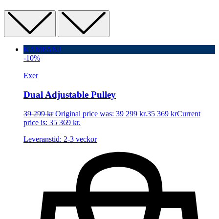
KAMPANJ
-10%
Exer
Dual Adjustable Pulley
39 299
kr
Original price was: 39 299 kr.
35 369
kr
Current
price is: 35 369 kr.
Leveranstid: 2-3 veckor