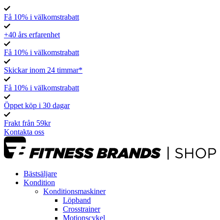
Få 10% i välkomstrabatt
+40 års erfarenhet
Få 10% i välkomstrabatt
Skickar inom 24 timmar*
Få 10% i välkomstrabatt
Öppet köp i 30 dagar
Frakt från 59kr
Kontakta oss
Bästsäljare
Kondition
Konditionsmaskiner
Löpband
Crosstrainer
Motionscykel