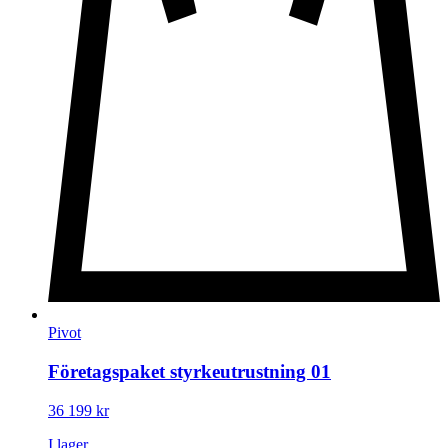
Pivot
Företagspaket styrkeutrustning 01
36 199
kr
I lager