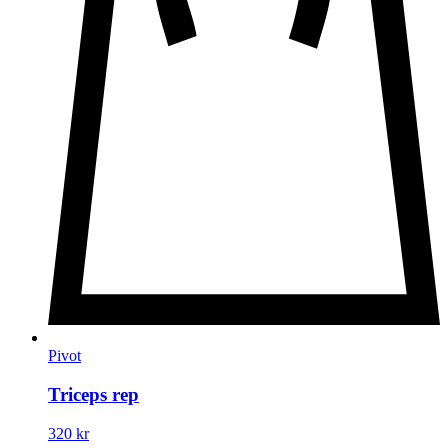
Pivot
Triceps rep
320
kr