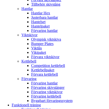
Tillbehör skivstång
Hantlar
Hantlar Hex
Justerbara hantlar
Hantelset
Hantelpaket
Förvaring hantlar
Viktskivor
Olympisk viktskiva
Bumper Plates
Viktlås
Viktpaket
Förvara viktskivor
Kettlebell
Competition kettlebell
Kettlebellpaket
Förvara kettlebell
Förvaring
Förvaring hantlar
Förvaring skivstänger
Förvaring viktskivor
Förvaring kettlebell
Byggbart förvaringssystem
Funktionell träning