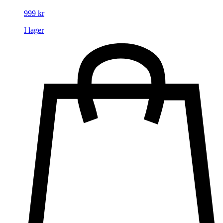
999
kr
I lager