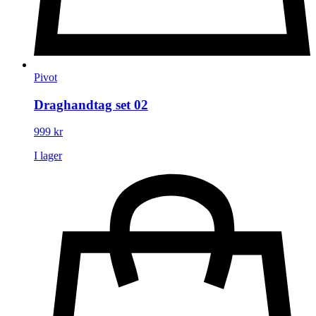
Pivot
Draghandtag set 02
999
kr
I lager