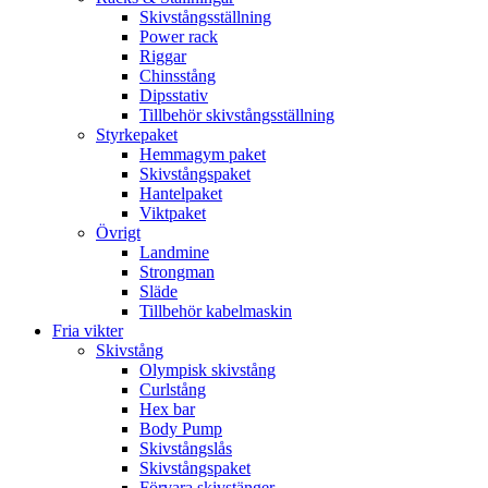
Skivstångsställning
Power rack
Riggar
Chinsstång
Dipsstativ
Tillbehör skivstångsställning
Styrkepaket
Hemmagym paket
Skivstångspaket
Hantelpaket
Viktpaket
Övrigt
Landmine
Strongman
Släde
Tillbehör kabelmaskin
Fria vikter
Skivstång
Olympisk skivstång
Curlstång
Hex bar
Body Pump
Skivstångslås
Skivstångspaket
Förvara skivstänger