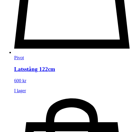
Pivot
Latsstång 122cm
600
kr
I lager