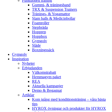
Funktionell träning
Gummi- & träningsband
TRX & Suspension Trainers
Tränings- & Yogamattor
Slam balls & Medicinbollar
Foamroller
Stepbräda
Hopprep
Hoppbox
Gymgolv
Släde
Boxningssäck
Gymgolv
Inspiration
Nyheter
Erbjudanden
Välkomstrabatt
Hemmagym paket
REA
Aktuella kampanjer
Demo & Begagnat
Artiklar
Kom igång med konditionsträning – våra bästa
tips
HYROX övningar och produkter för HYROX