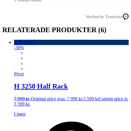
Verified by Trustvoice
RELATERADE PRODUKTER
(6)
KAMPANJ
-30%
Pivot
H 3250 Half Rack
7 999
kr
Original price was: 7 999 kr.
5 599
kr
Current price is:
5 599 kr.
I lager