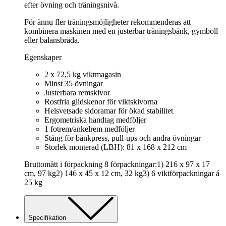
efter övning och träningsnivå.
För ännu fler träningsmöjligheter rekommenderas att
kombinera maskinen med en justerbar träningsbänk, gymboll
eller balansbräda.
Egenskaper
2 x 72,5 kg viktmagasin
Minst 35 övningar
Justerbara remskivor
Rostfria glidskenor för viktskivorna
Helsvetsade sidoramar för ökad stabilitet
Ergometriska handtag medföljer
1 fotrem/ankelrem medföljer
Stång för bänkpress, pull-ups och andra övningar
Storlek monterad (LBH): 81 x 168 x 212 cm
Bruttomått i förpackning 8 förpackningar:1) 216 x 97 x 17
cm, 97 kg2) 146 x 45 x 12 cm, 32 kg3) 6 viktförpackningar á
25 kg
Specifikation