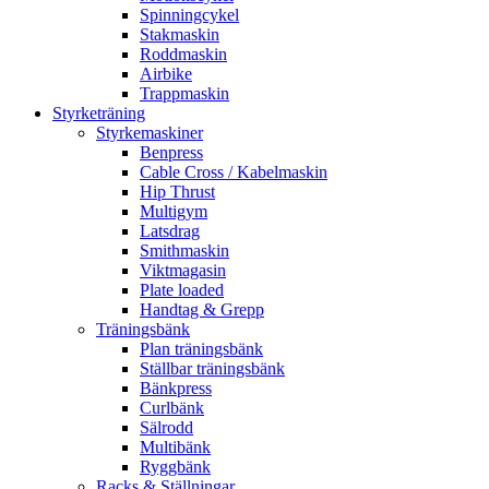
Spinningcykel
Stakmaskin
Roddmaskin
Airbike
Trappmaskin
Styrketräning
Styrkemaskiner
Benpress
Cable Cross / Kabelmaskin
Hip Thrust
Multigym
Latsdrag
Smithmaskin
Viktmagasin
Plate loaded
Handtag & Grepp
Träningsbänk
Plan träningsbänk
Ställbar träningsbänk
Bänkpress
Curlbänk
Sälrodd
Multibänk
Ryggbänk
Racks & Ställningar