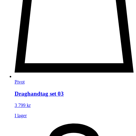
Pivot
Draghandtag set 03
3 799
kr
I lager