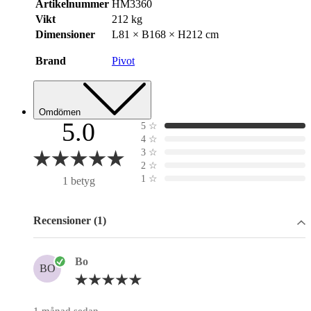
Artikelnummer
HM3360
Vikt
212 kg
Dimensioner
L81 × B168 × H212 cm
Brand
Pivot
Omdömen
5.0
5
☆
4
☆
3
☆
2
☆
1
☆
1 betyg
Recensioner (1)
Bo
BO
1 månad sedan