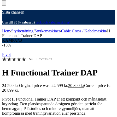
Sista chansen
Upp till
30% rabatt
på
rack och kabelmaskiner!
Hem
/
Styrketräning
/
Styrkemaskiner
/
Cable Cross / Kabelmaskin
/
H
Functional Trainer DAP
KAMPANJ
-15%
Pivot
5.0
1 recension
H Functional Trainer DAP
24 599
kr
Original price was: 24 599 kr.
20 899
kr
Current price is:
20 899 kr.
Pivot H Functional Trainer DAP är ett kompakt och mångsidigt
kryssdrag. Den platsbesparande designen gör den perfekt för
hemmagym, PT-studios och mindre gymmiljöer, utan att
kompromissa med träningsvariation eller prestanda.