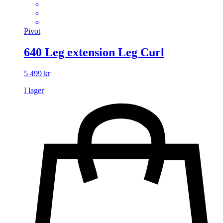
Pivot
640 Leg extension Leg Curl
5 499
kr
I lager