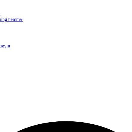
s
äning hemma
mmagym