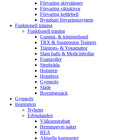
Förvaring skivstänger
Förvaring viktskivor
Förvaring kettlebell
Byggbart förvaringssystem
Funktionell träning
Funktionell träning
Gummi- & träningsband
TRX & Suspension Trainers
Tränings- & Yogamattor
Slam balls & Medicinbollar
Foamroller
Stepbräda
Hopprep
Hoppbox
Gymgolv
Släde
Boxningssäck
Gymgolv
Inspiration
Nyheter
Erbjudanden
Välkomstrabatt
Hemmagym paket
REA
Aktuella kampanjer