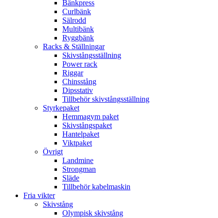
Bänkpress
Curlbänk
Sälrodd
Multibänk
Ryggbänk
Racks & Ställningar
Skivstångsställning
Power rack
Riggar
Chinsstång
Dipsstativ
Tillbehör skivstångsställning
Styrkepaket
Hemmagym paket
Skivstångspaket
Hantelpaket
Viktpaket
Övrigt
Landmine
Strongman
Släde
Tillbehör kabelmaskin
Fria vikter
Skivstång
Olympisk skivstång