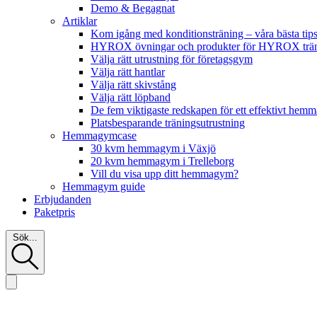
Demo & Begagnat
Artiklar
Kom igång med konditionsträning – våra bästa tip
HYROX övningar och produkter för HYROX tr
Välja rätt utrustning för företagsgym
Välja rätt hantlar
Välja rätt skivstång
Välja rätt löpband
De fem viktigaste redskapen för ett effektivt he
Platsbesparande träningsutrustning
Hemmagymcase
30 kvm hemmagym i Växjö
20 kvm hemmagym i Trelleborg
Vill du visa upp ditt hemmagym?
Hemmagym guide
Erbjudanden
Paketpris
Sök...