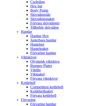
Curlstång
Hex bar
Body Pump
Skivstångslås
Skivstångspaket
Förvara skivstänger
Tillbehör skivstång
Hantlar
Hantlar Hex
Justerbara hantlar
Hantelset
Hantelpaket
Förvaring hantlar
Viktskivor
Olympisk viktskiva
Bumper Plates
Viktlås
Viktpaket
Förvara viktskivor
Kettlebell
Competition kettlebell
Kettlebellpaket
Förvara kettlebell
Förvaring
Förvaring hantlar