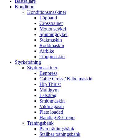
Bästsäljare
Kondition
Konditionsmaskiner
Löpband
Crosstrainer
Motionscykel
Spinningcykel
Stakmaskin
Roddmaskin
Airbike
Trappmaskin
Styrketräning
Styrkemaskiner
Benpress
Cable Cross / Kabelmaskin
Hip Thrust
Multigym
Latsdrag
Smithmaskin
Viktmagasin
Plate loaded
Handtag & Grepp
Träningsbänk
Plan träningsbänk
Ställbar träningsbänk