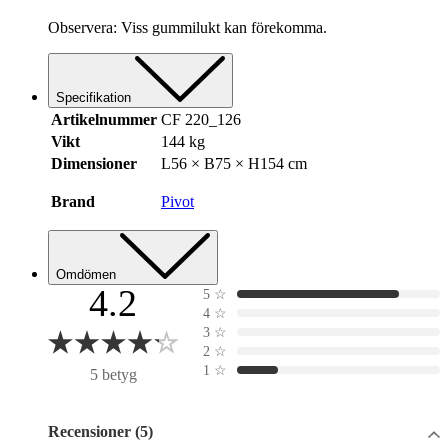
Observera: Viss gummilukt kan förekomma.
Specifikation
Artikelnummer
CF 220_126
Vikt
144 kg
Dimensioner
L56 × B75 × H154 cm
Brand
Pivot
Omdömen
4.2
5
☆
4
☆
3
☆
2
☆
1
☆
5 betyg
Recensioner (5)