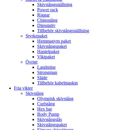
Skivstångsställning
Power rack
Riggar
Chinsstång
Dipsstativ
Tillbehör skivstångsställning
Styrkepaket
Hemmagym paket
Skivstångspaket
Hantelpaket
Viktpaket
Övrigt
Landmine
Strongman
Släde
Tillbehör kabelmaskin
Fria vikter
Skivstång
Olympisk skivstång
Curlstång
Hex bar
Body Pump
Skivstångslås
Skivstångspaket
Förvara skivstänger