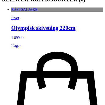
BÄSTSÄLJARE
Pivot
Olympisk skivstång 220cm
1 899
kr
I lager