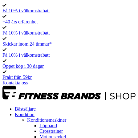
Få 10% i välkomstrabatt
+40 års erfarenhet
Få 10% i välkomstrabatt
Skickar inom 24 timmar*
Få 10% i välkomstrabatt
Öppet köp i 30 dagar
Frakt från 59kr
Kontakta oss
Bästsäljare
Kondition
Konditionsmaskiner
Löpband
Crosstrainer
Motionscykel