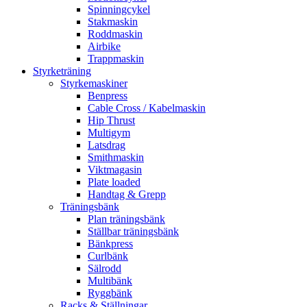
Spinningcykel
Stakmaskin
Roddmaskin
Airbike
Trappmaskin
Styrketräning
Styrkemaskiner
Benpress
Cable Cross / Kabelmaskin
Hip Thrust
Multigym
Latsdrag
Smithmaskin
Viktmagasin
Plate loaded
Handtag & Grepp
Träningsbänk
Plan träningsbänk
Ställbar träningsbänk
Bänkpress
Curlbänk
Sälrodd
Multibänk
Ryggbänk
Racks & Ställningar