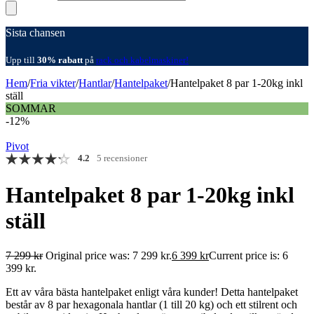
Sista chansen
Upp till
30% rabatt
på
rack och kabelmaskiner!
Hem
/
Fria vikter
/
Hantlar
/
Hantelpaket
/
Hantelpaket 8 par 1-20kg inkl
ställ
SOMMAR
-12%
Pivot
4.2
5 recensioner
Hantelpaket 8 par 1-20kg inkl
ställ
7 299
kr
Original price was: 7 299 kr.
6 399
kr
Current price is: 6
399 kr.
Ett av våra bästa hantelpaket enligt våra kunder! Detta hantelpaket
består av 8 par hexagonala hantlar (1 till 20 kg) och ett stilrent och