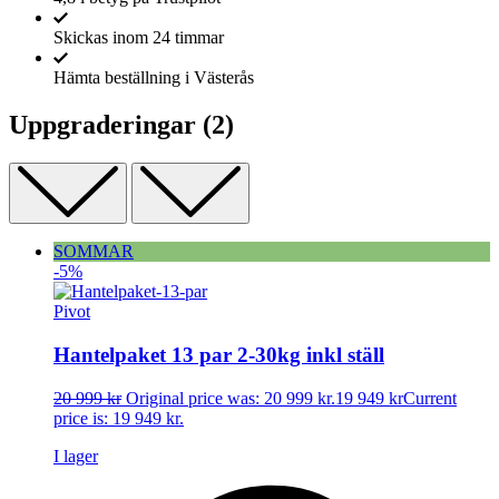
Skickas inom 24 timmar
Hämta beställning i Västerås
Uppgraderingar
(2)
SOMMAR
-5%
Pivot
Hantelpaket 13 par 2-30kg inkl ställ
20 999
kr
Original price was: 20 999 kr.
19 949
kr
Current
price is: 19 949 kr.
I lager