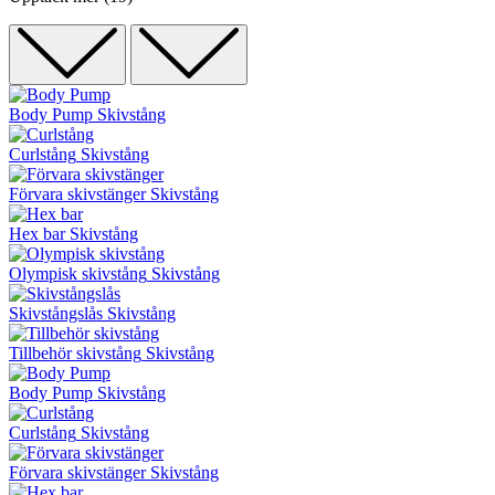
Body Pump
Skivstång
Curlstång
Skivstång
Förvara skivstänger
Skivstång
Hex bar
Skivstång
Olympisk skivstång
Skivstång
Skivstångslås
Skivstång
Tillbehör skivstång
Skivstång
Body Pump
Skivstång
Curlstång
Skivstång
Förvara skivstänger
Skivstång