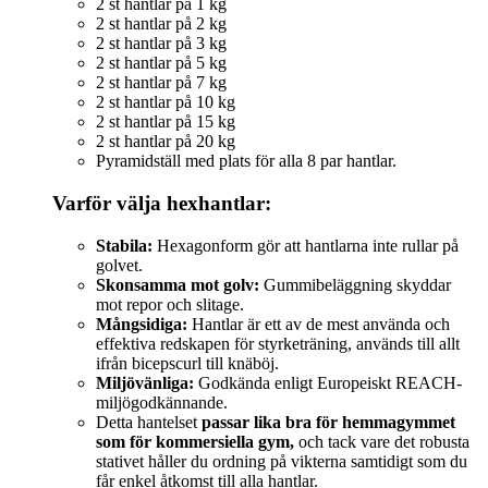
2 st hantlar på 1 kg
2 st hantlar på 2 kg
2 st hantlar på 3 kg
2 st hantlar på 5 kg
2 st hantlar på 7 kg
2 st hantlar på 10 kg
2 st hantlar på 15 kg
2 st hantlar på 20 kg
Pyramidställ med plats för alla 8 par hantlar.
Varför välja hexhantlar:
Stabila:
Hexagonform gör att hantlarna inte rullar på
golvet.
Skonsamma mot golv:
Gummibeläggning skyddar
mot repor och slitage.
Mångsidiga:
Hantlar är ett av de mest använda och
effektiva redskapen för styrketräning, används till allt
ifrån bicepscurl till knäböj.
Miljövänliga:
Godkända enligt Europeiskt REACH-
miljögodkännande.
Detta hantelset
passar lika bra för hemmagymmet
som för kommersiella gym,
och tack vare det robusta
stativet håller du ordning på vikterna samtidigt som du
får enkel åtkomst till alla hantlar.