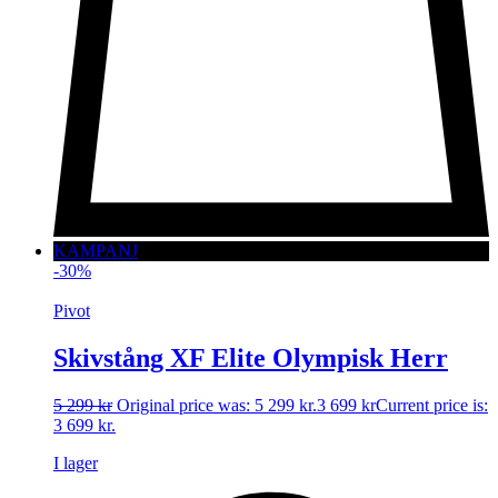
KAMPANJ
-30%
Pivot
Skivstång XF Elite Olympisk Herr
5 299
kr
Original price was: 5 299 kr.
3 699
kr
Current price is:
3 699 kr.
I lager