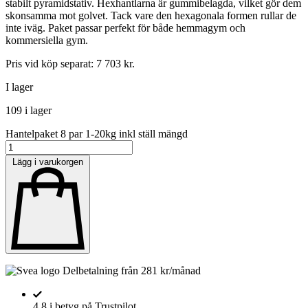
stabilt pyramidstativ. Hexhantlarna är gummibelagda, vilket gör dem
skonsamma mot golvet. Tack vare den hexagonala formen rullar de
inte iväg. Paket passar perfekt för både hemmagym och
kommersiella gym.
Pris vid köp separat: 7 703 kr.
I lager
109 i lager
Hantelpaket 8 par 1-20kg inkl ställ mängd
Lägg i varukorgen
Delbetalning från
281
kr
/månad
4,8 i betyg på Trustpilot