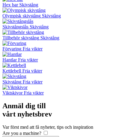
Hex bar
Skivstång
Olympisk skivstång
Skivstång
Skivstångslås
Skivstång
Tillbehör skivstång
Skivstång
Förvaring
Fria vikter
Hantlar
Fria vikter
Kettlebell
Fria vikter
Skivstång
Fria vikter
Viktskivor
Fria vikter
Anmäl dig till
vårt nyhetsbrev
Var först med att få nyheter, tips och inspiration
Are you a machine?