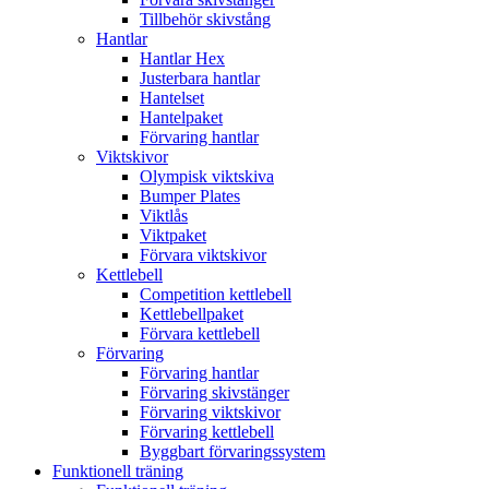
Tillbehör skivstång
Hantlar
Hantlar Hex
Justerbara hantlar
Hantelset
Hantelpaket
Förvaring hantlar
Viktskivor
Olympisk viktskiva
Bumper Plates
Viktlås
Viktpaket
Förvara viktskivor
Kettlebell
Competition kettlebell
Kettlebellpaket
Förvara kettlebell
Förvaring
Förvaring hantlar
Förvaring skivstänger
Förvaring viktskivor
Förvaring kettlebell
Byggbart förvaringssystem
Funktionell träning