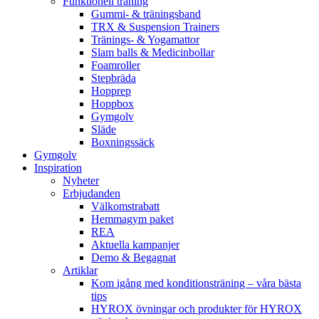
Funktionell träning
Gummi- & träningsband
TRX & Suspension Trainers
Tränings- & Yogamattor
Slam balls & Medicinbollar
Foamroller
Stepbräda
Hopprep
Hoppbox
Gymgolv
Släde
Boxningssäck
Gymgolv
Inspiration
Nyheter
Erbjudanden
Välkomstrabatt
Hemmagym paket
REA
Aktuella kampanjer
Demo & Begagnat
Artiklar
Kom igång med konditionsträning – våra bästa
tips
HYROX övningar och produkter för HYROX